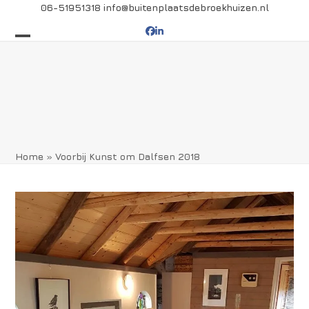
Skip
06-51951318
info@buitenplaatsdebroekhuizen.nl
to
Facebook
LinkedIn
content
Open
Close
mobile
mobile
menu
menu
Home
»
Voorbij Kunst om Dalfsen 2018