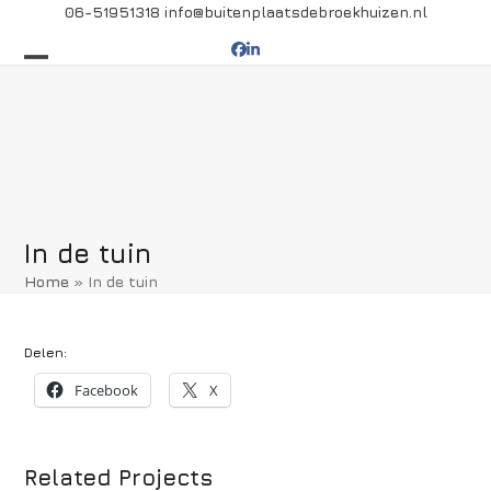
Skip
06-51951318
info@buitenplaatsdebroekhuizen.nl
to
Facebook
LinkedIn
content
Open
Close
mobile
mobile
menu
menu
In de tuin
Home
»
In de tuin
Delen:
Facebook
X
Related Projects