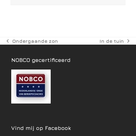
Ondergaande zon
In de tuin
previous
next
post:
post:
NOBCO gecertificeerd
Vind mij op Facebook