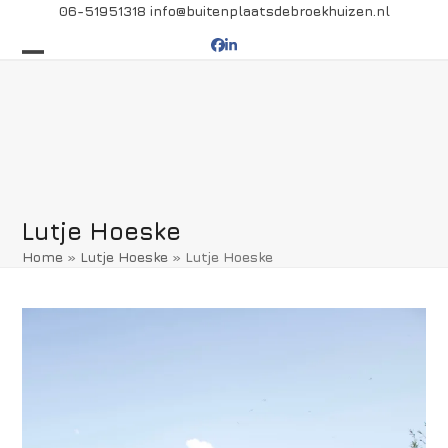
Skip
06-51951318
info@buitenplaatsdebroekhuizen.nl
to
Facebook
LinkedIn
content
Open
Close
mobile
mobile
menu
menu
Lutje Hoeske
Home
»
Lutje Hoeske
»
Lutje Hoeske