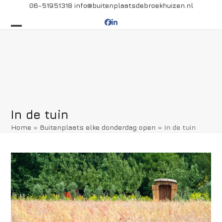
Skip
06-51951318
info@buitenplaatsdebroekhuizen.nl
to
Facebook
LinkedIn
content
Open
Close
mobile
mobile
menu
menu
In de tuin
Home
»
Buitenplaats elke donderdag open
»
In de tuin