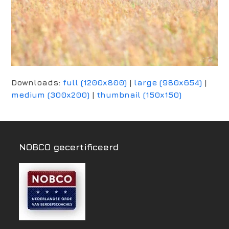
Downloads
:
full (1200x800)
|
large (980x654)
|
medium (300x200)
|
thumbnail (150x150)
NOBCO gecertificeerd